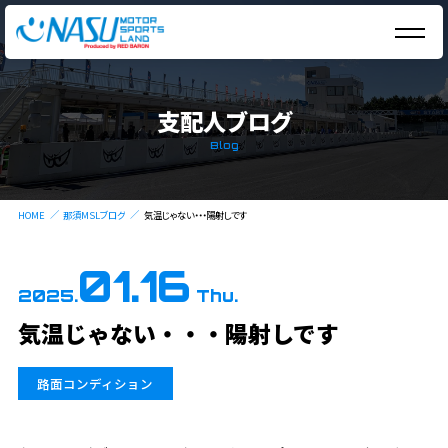
支配人ブログ
Blog
HOME
那須MSLブログ
気温じゃない・・・陽射しです
01.16
2025.
Thu.
気温じゃない・・・陽射しです
路面コンディション