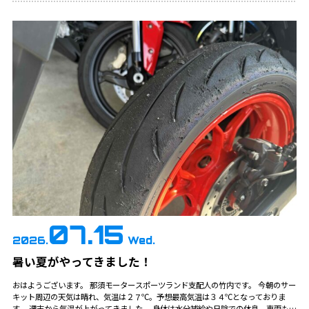
07.15
2026.
Wed.
暑い夏がやってきました！
おはようございます。 那須モータースポーツランド支配人の竹内です。 今朝のサー
キット周辺の天気は晴れ、気温は２７℃。予想最高気温は３４℃となっておりま
す。 週末から気温が上がってきました。 身体は水分補給や日陰での休息、車両も水