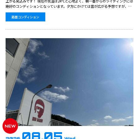
上がる見込みです！ 現在の気温は24℃と心地よく、朝一番からのライディングには
絶好のコンディションとなっています。夕方にかけては雲が広がる予想ですが、真
夏の強い直射日光が和らぎ、日中を通して快適にコースを走行いただけます！ こま
めな水分補給…
路面コンディション
NEW
08.05
2026.
Wed.