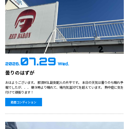
07.29
2026.
Wed.
曇りのはずが
おはようございます。 那須MSL副支配人の片平です。 本日の天気は曇りのち晴れ予
報でしたが．．． 朝９時より晴れて、場内気温30℃を超えています。 熱中症に気を
付けて頑張ります！
路面コンディション