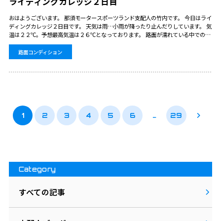
ライディングカレッジ２日目
おはようございます。 那須モータースポーツランド支配人の竹内です。 今日はライ
ディングカレッジ２日目です。 天気は雨…小雨が降ったり止んだりしています。 気
温は２２℃。予想最高気温は２６℃となっております。 路面が濡れている中での開
催ですが、雨の日の乗り方を学べるチャンスです。 ライディングの新しい発見に
な…
路面コンディション
1
2
3
4
5
6
…
29
Category
すべての記事