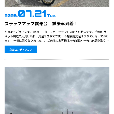
07.21
2026.
Tue.
ステップアップ試乗会 試乗車到着！
おはようございます。 那須モータースポーツランド支配人の竹内です。 今朝のサー
キット周辺の天気は晴れ、気温は２９℃です。 予想最高気温は３６℃となっており
ます。 一気に暑くなりました…。ご来場のお客様は水分補給や十分な休憩を取りな
がらお楽しみください。 今週末、24日（金）25日（土）26日（日）はステップ
ア…
路面コンディション