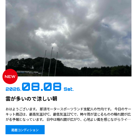
NEW
08.08
2026.
Sat.
雲が多いので涼しい朝
おはようございます。 那須モータースポーツランド支配人の竹内です。 今日のサー
キット周辺は、最高気温30℃、最低気温22℃で、時々雨が混じるものの晴れ間が広
がる予報となっています。 日中は晴れ間が広がり、心地よい風を感じながらライデ
ィングを楽しめる絶好のコンディションです！一時的な雨対策や路面状況に少し気
を配りつ…
路面コンディション