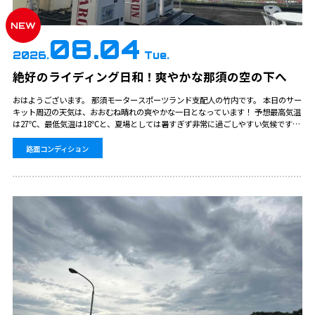
NEW
08.04
2026.
Tue.
絶好のライディング日和！爽やかな那須の空の下へ
おはようございます。 那須モータースポーツランド支配人の竹内です。 本日のサー
キット周辺の天気は、おおむね晴れの爽やかな一日となっています！ 予想最高気温
は27℃、最低気温は18℃と、夏場としては暑すぎず非常に過ごしやすい気候です。
爽やかな風を感じながら、気持ちよくマシンを走らせるにはぴったりのコンディシ
ョンです…
路面コンディション