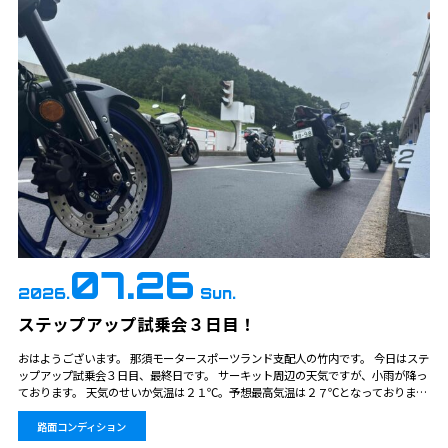
07.26
2026.
Sun.
ステップアップ試乗会３日目！
おはようございます。 那須モータースポーツランド支配人の竹内です。 今日はステ
ップアップ試乗会３日目、最終日です。 サーキット周辺の天気ですが、小雨が降っ
ております。 天気のせいか気温は２１℃。予想最高気温は２７℃となっておりま
す。 雨で路面は濡れていますが、安全な速度の試乗会なので全く問題のない状況で
す。…
路面コンディション