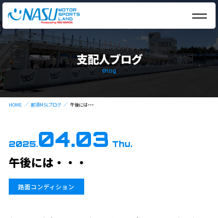
支配人ブログ
Blog
HOME
那須MSLブログ
午後には・・・
04.03
2025.
Thu.
午後には・・・
路面コンディション