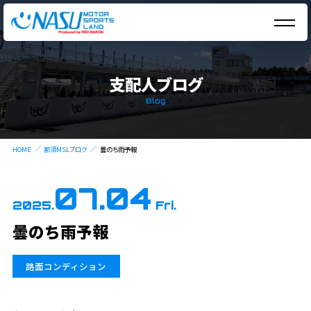
支配人ブログ
Blog
HOME
那須MSLブログ
曇のち雨予報
07.04
2025.
Fri.
曇のち雨予報
路面コンディション