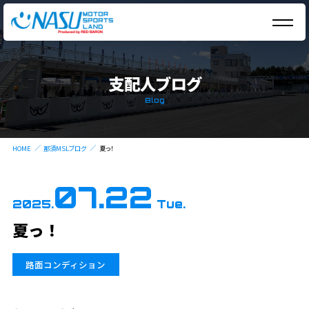
支配人ブログ
Blog
HOME
那須MSLブログ
夏っ！
07.22
2025.
Tue.
夏っ！
路面コンディション