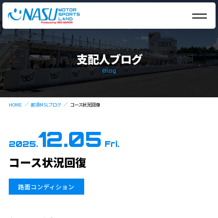
支配人ブログ
Blog
HOME
那須MSLブログ
コース状況回復
12.05
2025.
Fri.
コース状況回復
路面コンディション