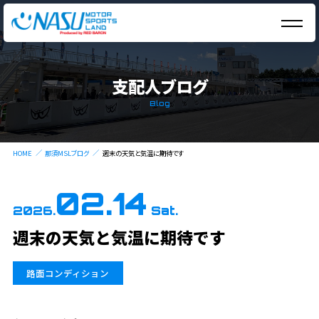
支配人ブログ
Blog
HOME
那須MSLブログ
週末の天気と気温に期待です
02.14
2026.
Sat.
週末の天気と気温に期待です
路面コンディション