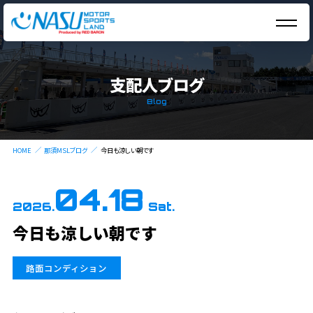
支配人ブログ
Blog
HOME
那須MSLブログ
今日も涼しい朝です
04.18
2026.
Sat.
今日も涼しい朝です
路面コンディション