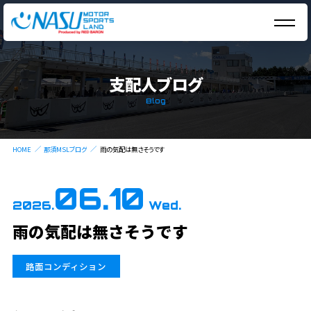
支配人ブログ
Blog
HOME
那須MSLブログ
雨の気配は無さそうです
06.10
2026.
Wed.
雨の気配は無さそうです
路面コンディション